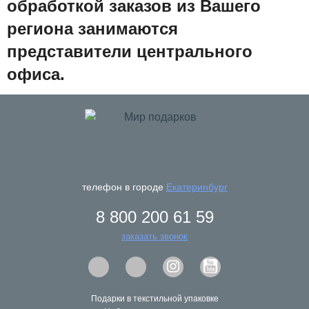
обработкой заказов из Вашего
региона занимаются
представители центрального
офиса.
Адрес офиса:
614068, г. Пермь, ул. Плеханова д. 2
E-mail:
info@podarkiperm.ru
телефон в городе
Екатеринбург
8 800 200 61 59
Адрес склада:
заказать звонок
614025, г. Пермь, улица Героев Хасана, д. 105 корпус
7
Подарки в текстильной упаковке