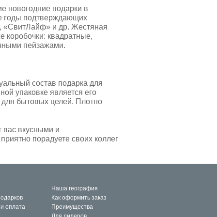
е новогодние подарки в
ие годы подтверждающих
, «СвитЛайф» и др. Жестяная
е коробочки: квадратные,
очными пейзажами.
уальный состав подарка для
ной упаковке является его
 для бытовых целей. Плотно
т вас вкусными и
приятно порадуете своих коллег
Наша география
подарков
Как оформить заказ
 и оплата
Преимущества
Для дилеров