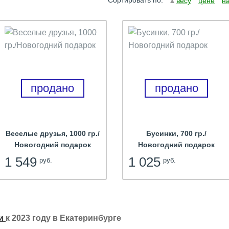
Сортировать по:
весу
цене
н
продано
продано
Веселые друзья, 1000 гр./
Бусинки, 700 гр./
Новогодний подарок
Новогодний подарок
1 549
1 025
руб.
руб.
ки
к 2023 году в Екатеринбурге