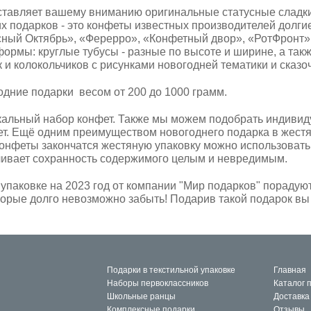
тавляет вашему вниманию оригинальные статусные сладки
их подарков - это конфеты известных производителей долг
асный Октябрь», «Ферерро», «Конфетный двор», «РотФронт»
ормы: круглые тубусы - разные по высоте и ширине, а такж
 и колокольчиков с рисунками новогодней тематики и сказ
дние подарки весом от 200 до 1000 грамм.
кальный набор конфет. Также мы можем подобрать индивид
т. Ещё одним преимуществом новогоднего подарка в жестя
конфеты закончатся жестяную упаковку можно использовать
ивает сохранность содержимого целым и невредимым.
упаковке на 2023 год от компании "Мир подарков" порадую
орые долго невозможно забыть! Подарив такой подарок вы 
Подарки в текстильной упаковке
Главная
Наборы первоклассников
Каталог 
Школьные ранцы
Доставка
Комплексные подарки
Отзывы