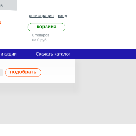
ов
регистрация
вход
к
корзина
0 товаров
на 0 руб.
 и акции
Скачать каталог
подобрать