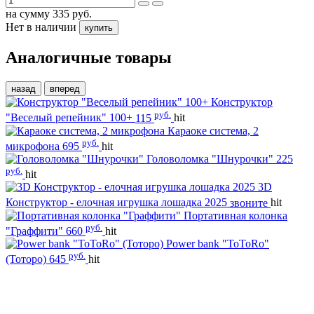
на сумму
335
руб.
Нет в наличии
купить
Аналогичные товары
назад
вперед
Конструктор
руб.
"Веселый репейник" 100+
115
hit
Караоке система, 2
руб.
микрофона
695
hit
Головоломка "Шнурочки"
225
руб.
hit
3D
Конструктор - елочная игрушка лошадка 2025
звоните
hit
Портативная колонка
руб.
"Граффити"
660
hit
Power bank "ToToRo"
руб.
(Тоторо)
645
hit